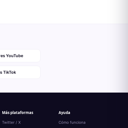
res YouTube
s TikTok
Más plataformas
Ayuda
Twitter / X
Cómo funciona