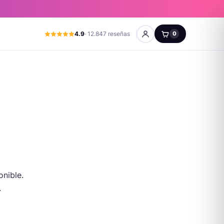
4.9
· 12.847 reseñas
0
onible.
.