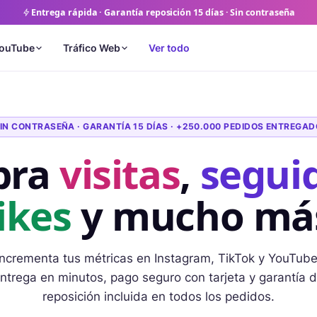
Entrega rápida · Garantía reposición 15 días · Sin contraseña
ouTube
Tráfico Web
Ver todo
IN CONTRASEÑA · GARANTÍA 15 DÍAS · +250.000 PEDIDOS ENTREGA
pra
visitas
,
segui
likes
y mucho má
Incrementa tus métricas en Instagram, TikTok y YouTube
ntrega en minutos, pago seguro con tarjeta y garantía 
reposición incluida en todos los pedidos.