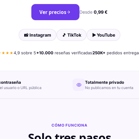
Ver precios
Desde
0,99 €
📸
Instagram
🎵
TikTok
▶
YouTube
★★★★
4,9 sobre 5
+10.000
reseñas verificadas
250K+
pedidos entrega
contraseña
Totalmente privado
el usuario o URL pública
No publicamos en tu cuenta
CÓMO FUNCIONA
Solo tres pasos