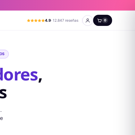
4.9
· 12.847 reseñas
0
DOS
dores
,
s
.
de