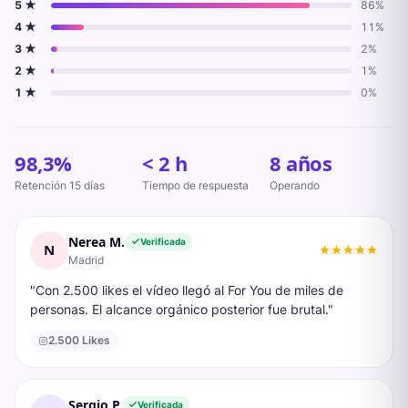
5
★
86
%
4
★
11
%
3
★
2
%
2
★
1
%
1
★
0
%
98,3%
< 2 h
8 años
Retención
15
días
Tiempo de respuesta
Operando
Nerea M.
Verificada
N
Madrid
"
Con 2.500 likes el vídeo llegó al For You de miles de
personas. El alcance orgánico posterior fue brutal.
"
2.500 Likes
Sergio P.
Verificada