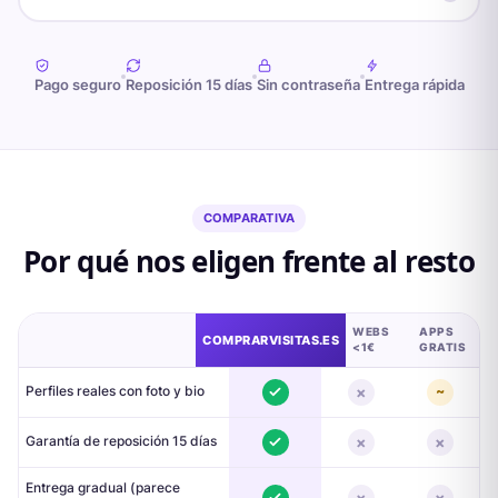
Pago seguro
Reposición
15
días
Sin contraseña
Entrega rápida
COMPARATIVA
Por qué nos eligen frente al resto
WEBS
APPS
COMPRARVISITAS.ES
<1€
GRATIS
×
Perfiles reales con foto y bio
~
×
×
Garantía de reposición 15 días
Entrega gradual (parece
×
×