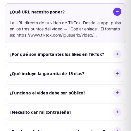
−
¿Qué URL necesito poner?
La URL directa de tu vídeo de TikTok. Desde la app, pulsa
en los tres puntos del vídeo → "Copiar enlace". El formato
es: https://www.tiktok.com/@usuario/video/...
+
¿Por qué son importantes los likes en TikTok?
TikTok usa el ratio de likes respecto a visualizaciones
como señal clave para decidir si distribuye el vídeo al For
+
¿Qué incluye la garantía de 15 días?
You de nuevos usuarios. Más likes en las primeras horas =
más alcance orgánico.
Si en 15 días TikTok elimina algunos likes por purgas, los
reponemos automáticamente sin coste adicional.
+
¿Funciona el vídeo debe ser público?
Sí. El vídeo debe estar publicado y ser público para que
podamos entregar los likes. Vídeos privados o borradores
+
¿Necesito dar mi contraseña?
no son compatibles.
No. Solo necesitamos la URL pública del vídeo. Tu cuenta
permanece completamente segura.