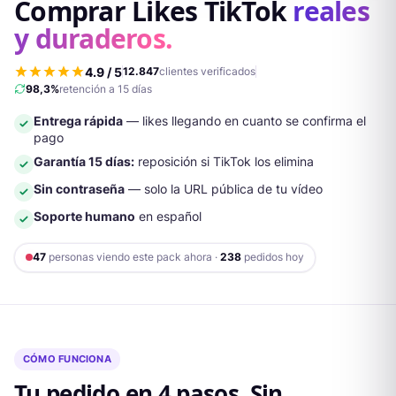
Comprar Likes TikTok
reales
y duraderos.
4.9
/ 5
12.847
clientes verificados
98,3%
retención a 15 días
Entrega rápida
— likes llegando en cuanto se confirma el
pago
Garantía 15 días:
reposición si TikTok los elimina
Sin contraseña
— solo la URL pública de tu vídeo
Soporte humano
en español
47
personas viendo este pack ahora ·
238
pedidos hoy
CÓMO FUNCIONA
Tu pedido en 4 pasos. Sin