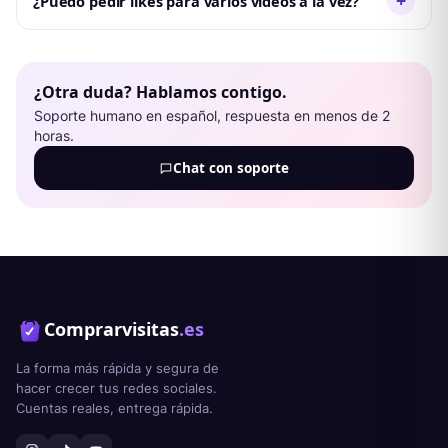
+
¿Puedo pedir likes para varios vídeos a la vez?
Sí, añade cada vídeo como un pedido separado en el
carrito y se procesan todos juntos al pagar.
¿Otra duda? Hablamos contigo.
Soporte humano en español, respuesta en menos de 2
horas.
Chat con soporte
Comprarvisitas
.es
La forma más rápida y segura de
hacer crecer tus redes sociales.
Cuentas reales, entrega rápida.