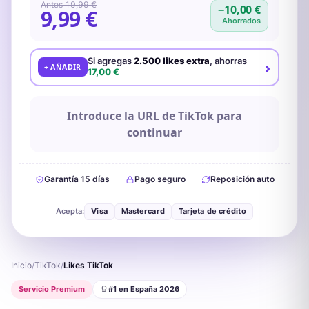
Antes
19,99 €
−
10,00 €
9,99 €
Ahorrados
Si agregas
2.500
likes
extra
, ahorras
›
+ AÑADIR
17,00 €
Introduce la URL de TikTok para
continuar
Garantía
15
días
Pago seguro
Reposición auto
Acepta:
Visa
Mastercard
Tarjeta de crédito
Inicio
/
TikTok
/
Likes TikTok
Servicio Premium
#1 en España 2026