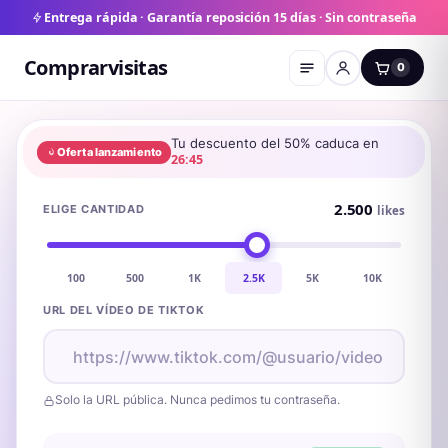
Entrega rápida · Garantía reposición 15 días · Sin contraseña
Comprarvisitas
0
Tu descuento del
50
% caduca en
Oferta lanzamiento
26:45
2.500
ELIGE CANTIDAD
likes
100
500
1K
2.5K
5K
10K
URL DEL VÍDEO DE TIKTOK
Solo la URL pública. Nunca pedimos tu contraseña.