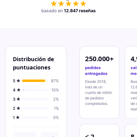
basado en
12.847 reseñas
250.000+
4,
Distribución de
puntuaciones
pedidos
val
entregados
me
5
★
87
%
Desde 2018,
Bas
más de un
12.
4
★
10
%
cuarto de millón
res
de pedidos
ver
3
★
2
%
completados.
de 
2
★
1
%
real
1
★
0
%
< 2
8