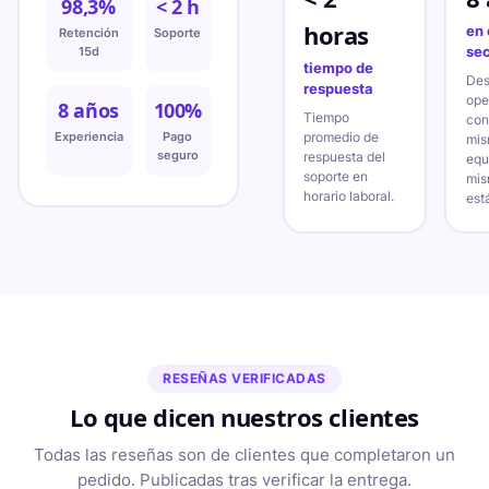
98,3%
< 2 h
horas
en 
Retención
Soporte
15d
sec
tiempo de
Des
respuesta
ope
8 años
100%
Tiempo
con
Experiencia
Pago
promedio de
mi
seguro
respuesta del
equ
soporte en
mis
horario laboral.
est
RESEÑAS VERIFICADAS
Lo que dicen nuestros clientes
Todas las reseñas son de clientes que completaron un
pedido. Publicadas tras verificar la entrega.